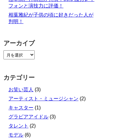
フォンと演技力に評価！
相葉雅紀が子供の頃に好きだった人が
判明！
アーカイブ
カテゴリー
お笑い芸人
(3)
アーティスト・ミュージシャン
(2)
キャスター
(1)
グラビアアイドル
(3)
タレント
(2)
モデル
(6)