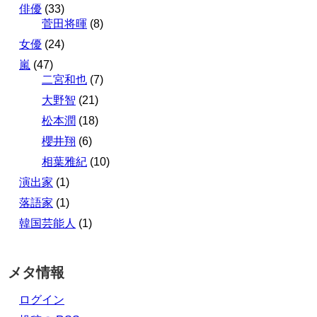
俳優
(33)
菅田将暉
(8)
女優
(24)
嵐
(47)
二宮和也
(7)
大野智
(21)
松本潤
(18)
櫻井翔
(6)
相葉雅紀
(10)
演出家
(1)
落語家
(1)
韓国芸能人
(1)
メタ情報
ログイン