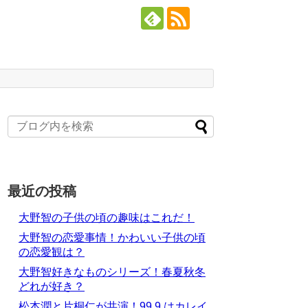
最近の投稿
大野智の子供の頃の趣味はこれだ！
大野智の恋愛事情！かわいい子供の頃
の恋愛観は？
大野智好きなものシリーズ！春夏秋冬
どれが好き？
松本潤と片桐仁が共演！99.9 はカレイ