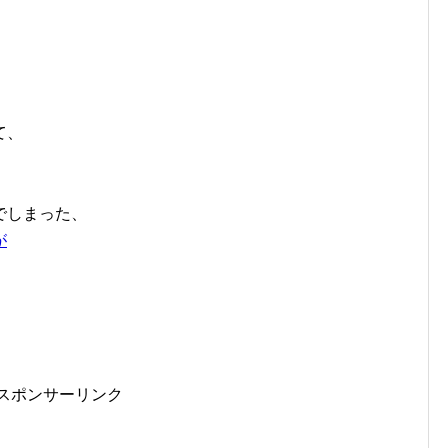
て、
でしまった、
が
！
スポンサーリンク